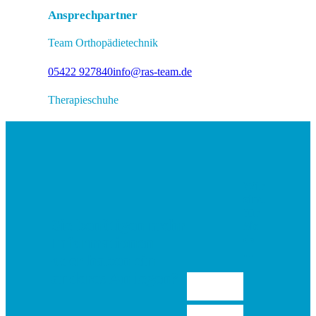
Ansprechpartner
Team Orthopädietechnik
05422 927840
info@ras-team.de
Therapieschuhe
Wir
sind
für
Sie benötigen mehr
Sie
da
Informationen
…
oder haben ein
anderes Anliegen?