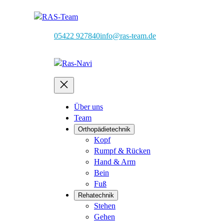
05422 927840
info@ras-team.de
Über uns
Team
Orthopädietechnik
Kopf
Rumpf & Rücken
Hand & Arm
Bein
Fuß
Rehatechnik
Stehen
Gehen