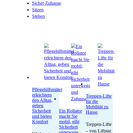
Sicher Zuhause
Sitzen
Stehen
Pflegehilfsmittel
erleichtern
Treppen-Lifte
den Alltag,
für die
geben
Mobilität zu
Sicherheit
Ein Rollator
Hause
und bieten
macht Sie
Komfort
mobil, gibt
Treppen-Lifte
Sicherheit
– von Liftstar
unterwegs