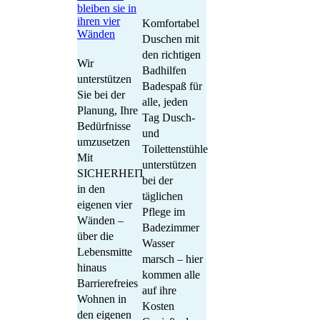
bleiben sie in
ihren vier
Komfortabel
Wänden
Duschen mit
den richtigen
Wir
Badhilfen
unterstützen
Badespaß für
Sie bei der
alle, jeden
Planung, Ihre
Tag Dusch-
Bedürfnisse
und
umzusetzen
Toilettenstühle
Mit
unterstützen
SICHERHEIT
bei der
in den
täglichen
eigenen vier
Pflege im
Wänden –
Badezimmer
über die
Wasser
Lebensmitte
marsch – hier
hinaus
kommen alle
Barrierefreies
auf ihre
Wohnen in
Kosten
den eigenen