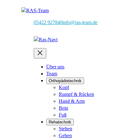
05422 927840
info@ras-team.de
Über uns
Team
Orthopädietechnik
Kopf
Rumpf & Rücken
Hand & Arm
Bein
Fuß
Rehatechnik
Stehen
Gehen