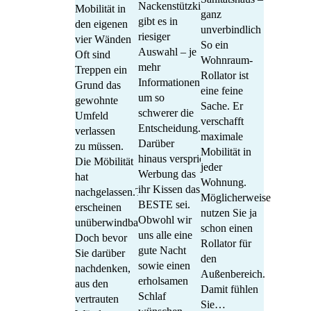
Nackenstützkissen
Mobilität in
ganz
gibt es in
den eigenen
unverbindlich
riesiger
vier Wänden
So ein
Auswahl – je
Oft sind
Wohnraum-
mehr
Treppen ein
Rollator ist
Informationen
Grund das
eine feine
um so
gewohnte
Sache. Er
schwerer die
Umfeld
verschafft
Entscheidung.
verlassen
maximale
Darüber
zu müssen.
Mobilität in
hinaus verspricht jede
Die Möbilität
jeder
Werbung das
hat
Wohnung.
ihr Kissen das
nachgelassen.Treppen
Möglicherweise
BESTE sei.
erscheinen
nutzen Sie ja
Obwohl wir
unüberwindbar.
schon einen
uns alle eine
Doch bevor
Rollator für
gute Nacht
Sie darüber
den
sowie einen
nachdenken,
Außenbereich.
erholsamen
aus den
Damit fühlen
Schlaf
vertrauten
Sie…