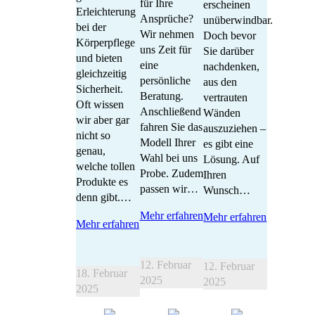
für Ihre
erscheinen
Erleichterung
Ansprüche?
unüberwindbar.
bei der
Wir nehmen
Doch bevor
Körperpflege
uns Zeit für
Sie darüber
und bieten
eine
nachdenken,
gleichzeitig
persönliche
aus den
Sicherheit.
Beratung.
vertrauten
Oft wissen
Anschließend
Wänden
wir aber gar
fahren Sie das
auszuziehen –
nicht so
Modell Ihrer
es gibt eine
genau,
Wahl bei uns
Lösung. Auf
welche tollen
Probe. Zudem
Ihren
Produkte es
passen wir…
Wunsch…
denn gibt.…
Mehr erfahren
Mehr erfahren
Mehr erfahren
12. Februar
12. Februar
18. Februar
2025
2025
2025