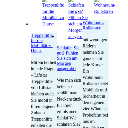
Wohnraum-
Rollatoren
Treppenlifte
mit wendigen
für die
Mobilität zu
Rädern
Schlafen Sie
Hause
nehmen Sie
gut? Fühlen
Sie sich am
ganz leicht
Mit Sicherheit
Morgen
jede Kurve
ausgeruht?
in jede Etage
Ein
– Liftstar
Wohnraum-
Wie man sich
Treppenlifte –
Rollator bietet
bettet so
von Liftstar –
Mobilität und
schläft man…
bleiben auch
Sicherheit in
Nackenstützkissen
Sie mobil in
den eigenen
für Ihren
Ihrem eigenen
vier Wänden
erholsamen
Zuhause
Probefahrt bei
Schlaf Wie
Treppenlifte
uns im
schlafen Sie?
erhalten die
Sanitätshaus –