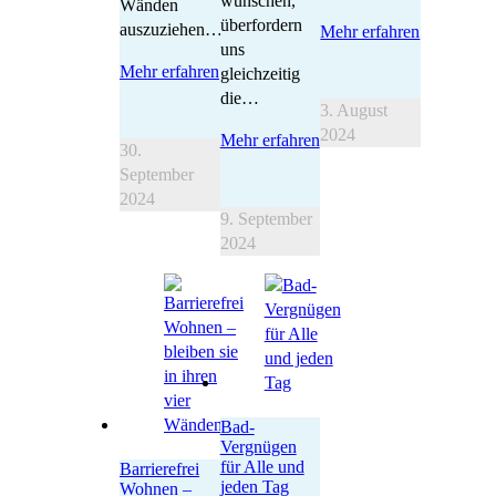
wünschen,
Wänden
überfordern
auszuziehen…
Mehr erfahren
uns
Mehr erfahren
gleichzeitig
die…
3. August
2024
Mehr erfahren
30.
September
2024
9. September
2024
Bad-
Vergnügen
für Alle und
Barrierefrei
jeden Tag
Wohnen –