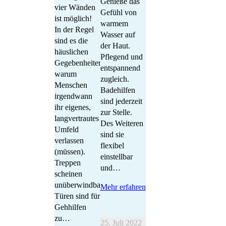
Genieße das
vier Wänden
Gefühl von
ist möglich!
warmem
In der Regel
Wasser auf
sind es die
der Haut.
häuslichen
Pflegend und
Gegebenheiten,
entspannend
warum
zugleich.
Menschen
Badehilfen
irgendwann
sind jederzeit
ihr eigenes,
zur Stelle.
langvertrautes
Des Weiteren
Umfeld
sind sie
verlassen
flexibel
(müssen).
einstellbar
Treppen
und…
scheinen
unüberwindbar,
Mehr erfahren
Türen sind für
Gehhilfen
zu…
25. Juli 2022