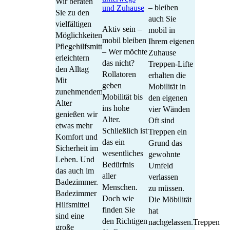
Wir beraten
– bleiben
und Zuhause
Sie zu den
auch Sie
vielfältigen
Aktiv sein –
mobil in
Möglichkeiten
mobil bleiben
Ihrem eigenen
Pflegehilfsmittel
– Wer möchte
Zuhause
erleichtern
das nicht?
Treppen-Lifte
den Alltag
Rollatoren
erhalten die
Mit
geben
Mobilität in
zunehmendem
Mobilität bis
den eigenen
Alter
ins hohe
vier Wänden
genießen wir
Alter.
Oft sind
etwas mehr
Schließlich ist
Treppen ein
Komfort und
das ein
Grund das
Sicherheit im
wesentliches
gewohnte
Leben. Und
Bedürfnis
Umfeld
das auch im
aller
verlassen
Badezimmer.
Menschen.
zu müssen.
Badezimmer
Doch wie
Die Möbilität
Hilfsmittel
finden Sie
hat
sind eine
den Richtigen
nachgelassen.Treppen
große