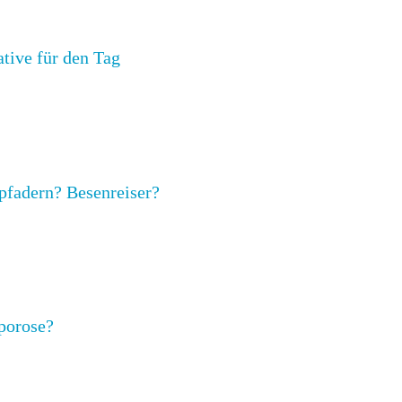
ative für den Tag
fadern? Besenreiser?
porose?