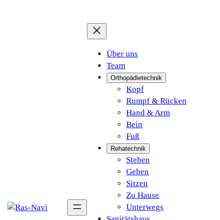
Über uns
Team
Orthopädietechnik
Kopf
Rumpf & Rücken
Hand & Arm
Bein
Fuß
Rehatechnik
Stehen
Gehen
Sitzen
Zu Hause
Unterwegs
Sanitätshaus